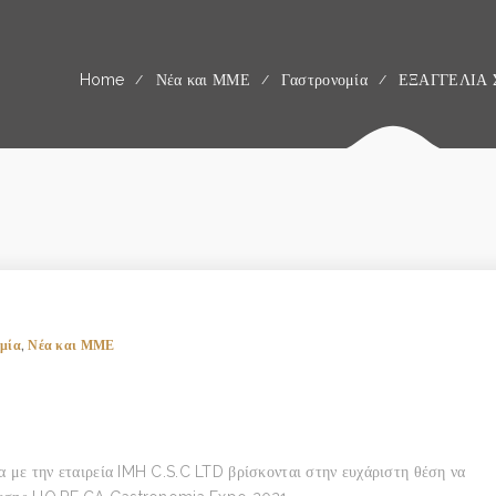
Home
Νέα και ΜΜΕ
Γαστρονομία
ΕΞΑΓΓΕΛΙΑ Σ
μία
,
Νέα και ΜΜΕ
 με την εταιρεία IMH C.S.C LTD βρίσκονται στην ευχάριστη θέση να