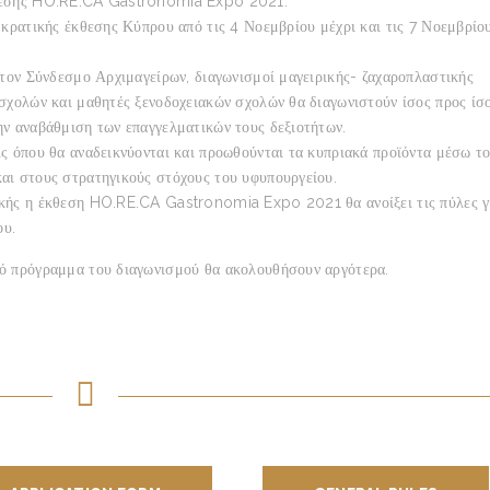
κθεσης HO.RE.CA Gastronomia Expo 2021.
 κρατικής έκθεσης Κύπρου από τις 4 Νοεμβρίου μέχρι και τις 7 Νοεμβρίο
 τον Σύνδεσμο Αρχιμαγείρων, διαγωνισμοί μαγειρικής- ζαχαροπλαστικής
 σχολών και μαθητές ξενοδοχειακών σχολών θα διαγωνιστούν ίσος προς ίσ
ην αναβάθμιση των επαγγελματικών τους δεξιοτήτων.
ις όπου θα αναδεικνύονται και προωθούνται τα κυπριακά προϊόντα μέσω τ
αι στους στρατηγικούς στόχους του υφυπουργείου.
ικής η έκθεση HO.RE.CA Gastronomia Expo 2021 θα ανοίξει τις πύλες γ
ου.
κό πρόγραμμα του διαγωνισμού θα ακολουθήσουν αργότερα.