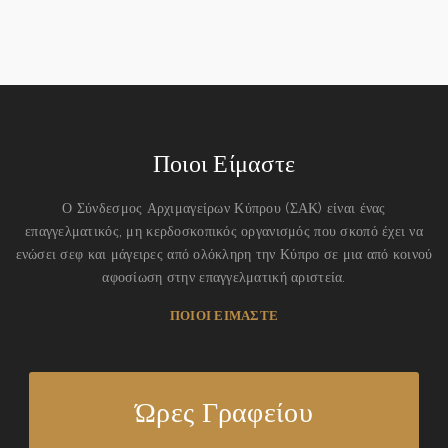
Ποιοι Είμαστε
Ο Σύνδεσμος Αρχιμαγείρων Κύπρου (ΣΑΚ) είναι ένας
επαγγελματικός, μη κερδοσκοπικός οργανισμός που σκοπό έχει να
ενώσει σεφ και μάγειρες από ολόκληρη την Κύπρο σε μια από κοινού
αφοσίωση στην επαγγελματική αριστεία.
ΠΟΙΟΙ ΕΙΜΑΣΤΕ
Ώρες Γραφείου