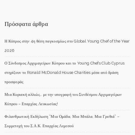
Πρόσφατα άρθρα
Η Κύπρος στην 4η θέση παγκοσμίως στο Global Young Chef of the Year
2026
Ο Σύνδεσμος Αρχιμαγείρων Κύπρου και το Young Chefs Club Cyprus
στηρίζουν το Ronald McDonald House Charities μέσα από δράση
προσφοράς
Μια Κυριακή αλλιώς… με την υπογραφή του Συνδέσμου Αρχιμαγείρων
Κύπρου – Επαρχίας Λευκωσίας!
Φιλανθρωπική Εκδήλωση “Μια Ομάδα, Μια Μπάλα, Μια Γροθιά” –
Συμμετοχή του Σ.Α.Κ. Επαρχίας Λεμεσού