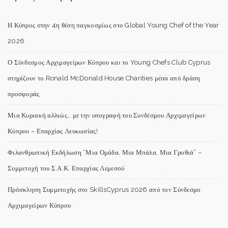
Η Κύπρος στην 4η θέση παγκοσμίως στο Global Young Chef of the Year
2026
Ο Σύνδεσμος Αρχιμαγείρων Κύπρου και το Young Chefs Club Cyprus
στηρίζουν το Ronald McDonald House Charities μέσα από δράση
προσφοράς
Μια Κυριακή αλλιώς… με την υπογραφή του Συνδέσμου Αρχιμαγείρων
Κύπρου – Επαρχίας Λευκωσίας!
Φιλανθρωπική Εκδήλωση “Μια Ομάδα, Μια Μπάλα, Μια Γροθιά” –
Συμμετοχή του Σ.Α.Κ. Επαρχίας Λεμεσού
Πρόσκληση Συμμετοχής στο SkillsCyprus 2026 από τον Σύνδεσμο
Αρχιμαγείρων Κύπρου