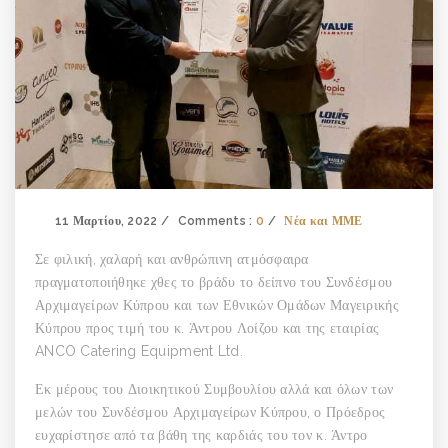
11 Μαρτίου, 2022
Comments :
0
Νέα και ΜΜΕ
Σε φιλική, χαλαρή και ανθρώπινη ατμόσφαιρα
πραγματοποιήθηκε χθες το βράδυ το δείπνο του Συνδέσμου
Αρχιμαγείρων Κύπρου και των Εθνικών Ομάδων Μαγειρικής
Κύπρου προς τιμή του κ. Άντρου Λοίζου και της εταιρίας
ANCO Catering Equipment Ltd.
Εκ μέρους του Διοικητικού Συμβουλίου αλλά και όλων των
μελών του Συνδέσμου Αρχιμαγείρων Κύπρου, ο Πρόεδρος
ευχαρίστησε από τα βάθη της καρδιάς του τον κ. Άντρο