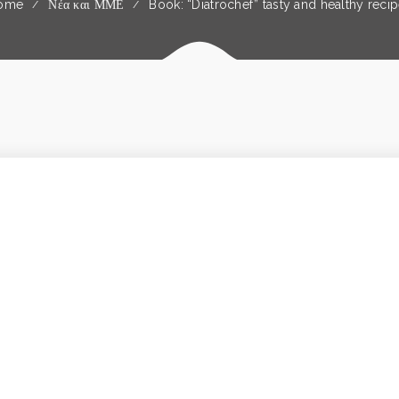
ome
Νέα και ΜΜΕ
Book: “Diatrochef” tasty and healthy reci