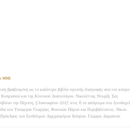
αι ΜΜΕ
δοση βραβευμένη ως το καλύτερο βιβλίο υγιεινής διατροφής ανα τον κόσμο
 Κυπριανού και της Κλινικού Διαιτολόγου, Νικολέττας Ντορζή. Σας
βλίου την Πέμπτη, 5 Ιανουαρίου 2017, στις 6 το απόγευμα στο ξενοδοχε
γίδα του Υπουργού Γεωργίας, Φυσικών Πόρων και Περιβάλλοντος, Νίκου
ο Πρόεδρος του Συνδέσμου Αρχιμαγείρων Κύπρου, Γιώργος Δαμιανού.