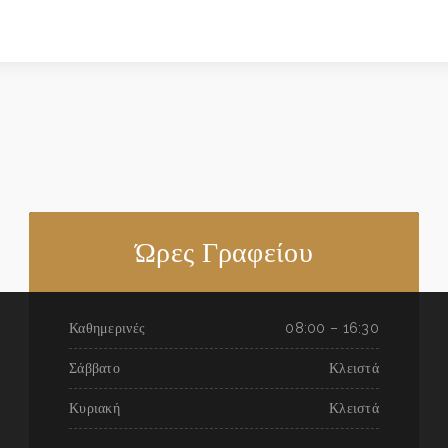
Ώρες Γραφείου
Καθημερινές
08:00 – 16:30
Σάββατο
Κλειστά
Κυριακή
Κλειστά