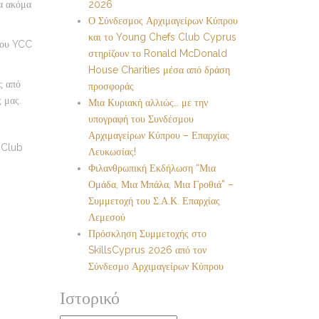
α ακόμα
2026
Ο Σύνδεσμος Αρχιμαγείρων Κύπρου
και το Young Chefs Club Cyprus
 του YCC
στηρίζουν το Ronald McDonald
House Charities μέσα από δράση
ς από
προσφοράς
 μας.
Μια Κυριακή αλλιώς… με την
υπογραφή του Συνδέσμου
Αρχιμαγείρων Κύπρου – Επαρχίας
f Club
Λευκωσίας!
Φιλανθρωπική Εκδήλωση “Μια
Ομάδα, Μια Μπάλα, Μια Γροθιά” –
Συμμετοχή του Σ.Α.Κ. Επαρχίας
Λεμεσού
Πρόσκληση Συμμετοχής στο
SkillsCyprus 2026 από τον
Σύνδεσμο Αρχιμαγείρων Κύπρου
Ιστορικό