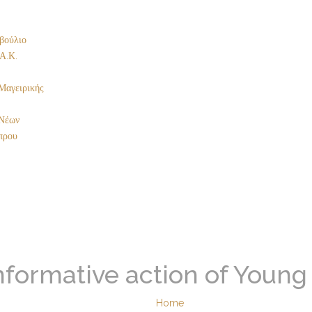
βούλιο
Α.Κ.
Μαγειρικής
Νέων
πρου
nformative action of Young
Home