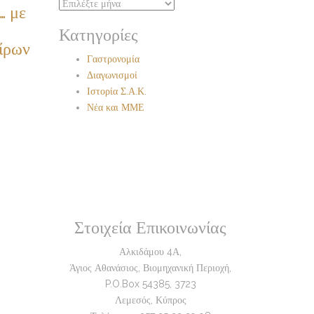
Ιστορικό
… με
Κατηγορίες
ίρων
Γαστρονομία
Διαγωνισμοί
Ιστορία Σ.Α.Κ.
Νέα και ΜΜΕ
Στοιχεία Επικοινωνίας
Αλκιδάμου 4Α,
Άγιος Αθανάσιος, Βιομηχανική Περιοχή,
P.O.Box 54385, 3723
Λεμεσός, Κύπρος