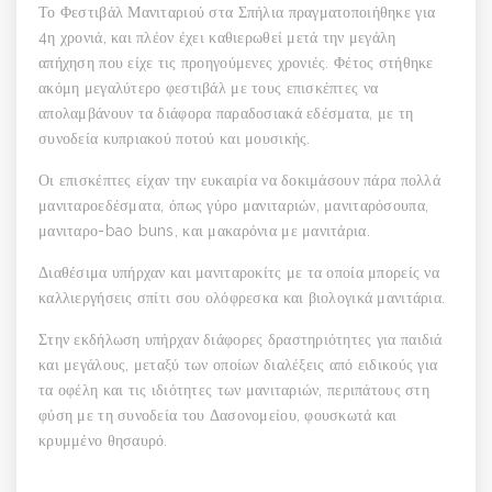
Το Φεστιβάλ Μανιταριού στα Σπήλια πραγματοποιήθηκε για
4η χρονιά, και πλέον έχει καθιερωθεί μετά την μεγάλη
απήχηση που είχε τις προηγούμενες χρονιές. Φέτος στήθηκε
ακόμη μεγαλύτερο φεστιβάλ με τους επισκέπτες να
απολαμβάνουν τα διάφορα παραδοσιακά εδέσματα, με τη
συνοδεία κυπριακού ποτού και μουσικής.
Οι επισκέπτες είχαν την ευκαιρία να δοκιμάσουν πάρα πολλά
μανιταροεδέσματα, όπως γύρο μανιταριών, μανιταρόσουπα,
μανιταρο-bao buns, και μακαρόνια με μανιτάρια.
Διαθέσιμα υπήρχαν και μανιταροκίτς με τα οποία μπορείς να
καλλιεργήσεις σπίτι σου ολόφρεσκα και βιολογικά μανιτάρια.
Στην εκδήλωση υπήρχαν διάφορες δραστηριότητες για παιδιά
και μεγάλους, μεταξύ των οποίων διαλέξεις από ειδικούς για
τα οφέλη και τις ιδιότητες των μανιταριών, περιπάτους στη
φύση με τη συνοδεία του Δασονομείου, φουσκωτά και
κρυμμένο θησαυρό.