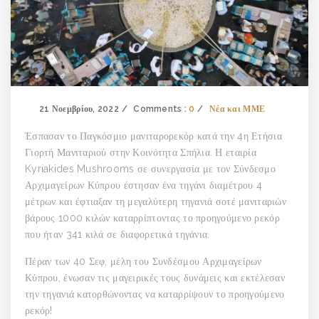
21 Νοεμβρίου, 2022
Comments :
0
Νέα και ΜΜΕ
Έσπασαν το Παγκόσμιο μανιταρορεκόρ κατά την 4η Ετήσια
Γιορτή Μανιταριού στην Κοινότητα Σπήλια. Η εταιρία
Kyriakides Mushrooms σε συνεργασία με τον Σύνδεσμο
Αρχιμαγείρων Κύπρου έστησαν ένα τηγάνι διαμέτρου 4
μέτρων και έφτιαξαν τη μεγαλύτερη τηγανιά σοτέ μανιταριών
βάρους 1000 κιλών καταρρίπτοντας το προηγούμενο ρεκόρ
που ήταν 341 κιλά σε διαφορετικά τηγάνια.
Πέραν των 40 Σεφ, μέλη του Συνδέσμου Αρχιμαγείρων
Κύπρου, ένωσαν τις μαγειρικές τους δυνάμεις και εκτέλεσαν
την τηγανιά κατορθώνοντας να καταρρίψουν το προηγούμενο
ρεκόρ!