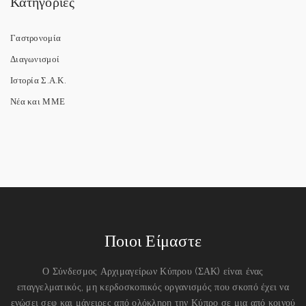
Κατηγορίες
Γαστρονομία
Διαγωνισμοί
Ιστορία Σ.Α.Κ.
Νέα και ΜΜΕ
Ποιοι Είμαστε
Ο Σύνδεσμος Αρχιμαγείρων Κύπρου (ΣΑΚ) είναι ένας
επαγγελματικός, μη κερδοσκοπικός οργανισμός που σκοπό έχει να
ενώσει σεφ και μάγειρες από ολόκληρη την Κύπρο σε μια από κοινού