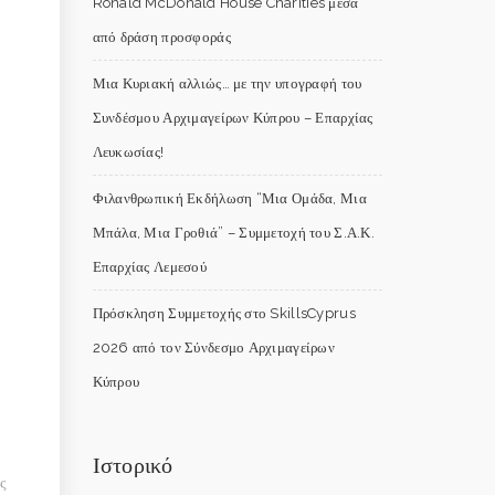
Ronald McDonald House Charities μέσα
από δράση προσφοράς
Μια Κυριακή αλλιώς… με την υπογραφή του
Συνδέσμου Αρχιμαγείρων Κύπρου – Επαρχίας
Λευκωσίας!
Φιλανθρωπική Εκδήλωση “Μια Ομάδα, Μια
Μπάλα, Μια Γροθιά” – Συμμετοχή του Σ.Α.Κ.
Επαρχίας Λεμεσού
Πρόσκληση Συμμετοχής στο SkillsCyprus
2026 από τον Σύνδεσμο Αρχιμαγείρων
Κύπρου
Ιστορικό
ς