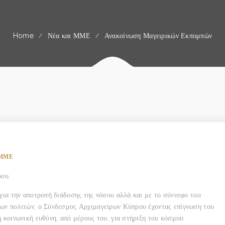
Home
Νέα και ΜΜΕ
Ανακοίνωση Μαγειρικών Εκπομπών
 ΜΜΕ
ου,
 για την αποτροπή διάδοσης της νόσου αλλά και με το σύννεφο του
των πολιτών, ο Σύνδεσμος Αρχιμαγείρων Κύπρου έχοντας επίγνωση του
 κοινωνική ευθύνη, από μέρους του, για στήριξη του κόσμου.