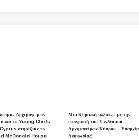
δεσμος Αρχιμαγείρων
Μια Κυριακή αλλιώς… με την
υ και το Young Chefs
υπογραφή του Συνδέσμου
Cyprus στηρίζουν το
Αρχιμαγείρων Κύπρου – Επαρχία
ld McDonald House
Λευκωσίας!