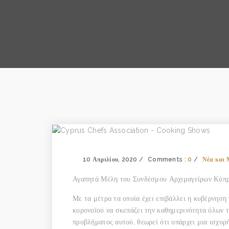
10 Απριλίου, 2020
Comments :
0
Νέα και
Αγαπητά Μέλη του Συνδέσμου Αρχιμαγείρων Κύπρ
Με τα μέτρα τα οποία έχει επιβάλλει η κυβέρνηση
κορονοϊού να σκεπάζει την καθημερινότητα όλων 
προβλήματος αυτού, θεωρεί ότι υπάρχει μια ισχυρή