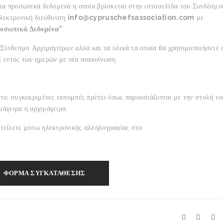
τα προσωπικά δεδομένα η οποία βρίσκεται στην ιστοσελίδα του Συνδέσμο
ηλεκτρονική διεύθυνση
info@cypruschefsassociation.com
με
ροσωπικά Δεδομένα”
.
 Σύνδεσμο Αρχιμαγείρων αλλά και τα υλικά τα οποία θα χρησιμοποιήσετε 
ί εντός των ημερών με νέα ανακοίνωση.
τις συγκεκριμένες εκπομπές πρέπει όπως παρουσιάζονται με την στολή το
μάγειρα η αρχιμάγειρα.
τείλετε μέσω ηλεκτρονικής αλληλογραφίας στο
ΦΟΡΜΑ ΣΥΓΚΑΤΑΘΕΣΗΣ