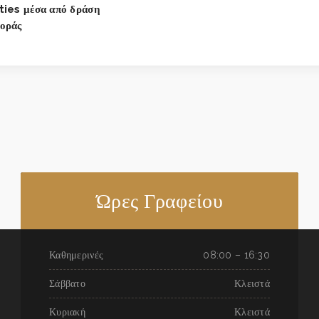
ties μέσα από δράση
οράς
Ώρες Γραφείου
Καθημερινές
08:00 – 16:30
Σάββατο
Κλειστά
Κυριακή
Κλειστά