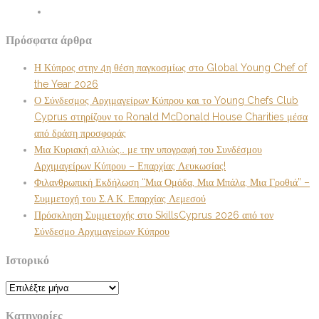
Πρόσφατα άρθρα
Η Κύπρος στην 4η θέση παγκοσμίως στο Global Young Chef of
the Year 2026
Ο Σύνδεσμος Αρχιμαγείρων Κύπρου και το Young Chefs Club
Cyprus στηρίζουν το Ronald McDonald House Charities μέσα
από δράση προσφοράς
Μια Κυριακή αλλιώς… με την υπογραφή του Συνδέσμου
Αρχιμαγείρων Κύπρου – Επαρχίας Λευκωσίας!
Φιλανθρωπική Εκδήλωση “Μια Ομάδα, Μια Μπάλα, Μια Γροθιά” –
Συμμετοχή του Σ.Α.Κ. Επαρχίας Λεμεσού
Πρόσκληση Συμμετοχής στο SkillsCyprus 2026 από τον
Σύνδεσμο Αρχιμαγείρων Κύπρου
Ιστορικό
Ιστορικό
Κατηγορίες