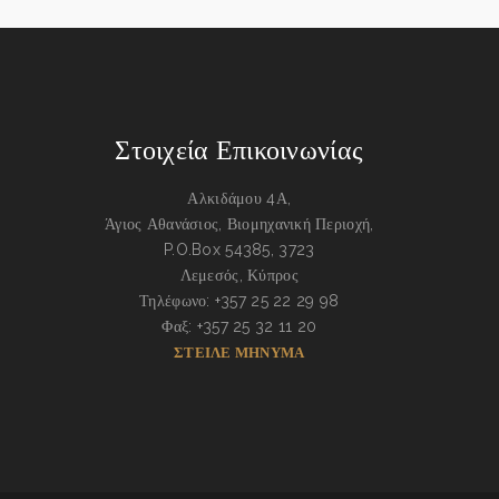
Στοιχεία Επικοινωνίας
Αλκιδάμου 4Α,
Άγιος Αθανάσιος, Βιομηχανική Περιοχή,
P.O.Box 54385, 3723
Λεμεσός, Κύπρος
Τηλέφωνο: +357 25 22 29 98
Φαξ: +357 25 32 11 20
ΣΤΕΙΛΕ ΜΗΝΥΜΑ