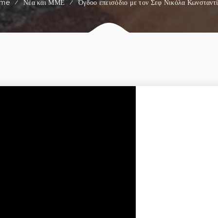
me
Νέα και ΜΜΕ
Όγδοο επεισόδιο με τον Σεφ Νικόλα Κωνσταντ