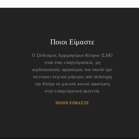
Ποιοι Είμαστε
Ο Σύνδεσμος Αρχιμαγείρων Κύπρου (ΣΑΚ)
είναι ένας επαγγελματικός, μη
κερδοσκοπικός οργανισμός που σκοπό έχει
να ενώσει σεφ και μάγειρες από ολόκληρη
την Κύπρο σε μια από κοινού αφοσίωση
στην επαγγελματική αριστεία.
ΠΟΙΟΙ ΕΙΜΑΣΤΕ