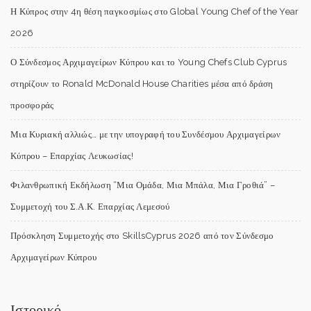
Η Κύπρος στην 4η θέση παγκοσμίως στο Global Young Chef of the Year
2026
Ο Σύνδεσμος Αρχιμαγείρων Κύπρου και το Young Chefs Club Cyprus
στηρίζουν το Ronald McDonald House Charities μέσα από δράση
προσφοράς
Μια Κυριακή αλλιώς… με την υπογραφή του Συνδέσμου Αρχιμαγείρων
Κύπρου – Επαρχίας Λευκωσίας!
Φιλανθρωπική Εκδήλωση “Μια Ομάδα, Μια Μπάλα, Μια Γροθιά” –
Συμμετοχή του Σ.Α.Κ. Επαρχίας Λεμεσού
Πρόσκληση Συμμετοχής στο SkillsCyprus 2026 από τον Σύνδεσμο
Αρχιμαγείρων Κύπρου
Ιστορικό