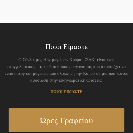
Ποιοι Είμαστε
Ο Σύνδεσμος Αρχιμαγείρων Κύπρου (ΣΑΚ) είναι ένας
επαγγελματικός, μη κερδοσκοπικός οργανισμός που σκοπό έχει να
ενώσει σεφ και μάγειρες από ολόκληρη την Κύπρο σε μια από κοινού
αφοσίωση στην επαγγελματική αριστεία.
ΠΟΙΟΙ ΕΙΜΑΣΤΕ
Ώρες Γραφείου