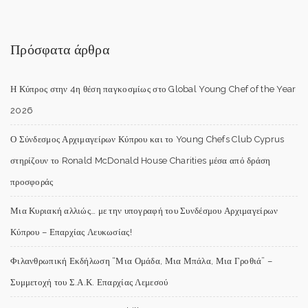
Πρόσφατα άρθρα
Η Κύπρος στην 4η θέση παγκοσμίως στο Global Young Chef of the Year
2026
Ο Σύνδεσμος Αρχιμαγείρων Κύπρου και το Young Chefs Club Cyprus
στηρίζουν το Ronald McDonald House Charities μέσα από δράση
προσφοράς
Μια Κυριακή αλλιώς… με την υπογραφή του Συνδέσμου Αρχιμαγείρων
Κύπρου – Επαρχίας Λευκωσίας!
Φιλανθρωπική Εκδήλωση “Μια Ομάδα, Μια Μπάλα, Μια Γροθιά” –
Συμμετοχή του Σ.Α.Κ. Επαρχίας Λεμεσού