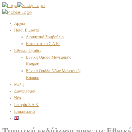
Αρχική
Ποιοι Είμαστε
Διοικητικό Συμβούλιο
Καταστατικό Σ.Α.Κ.
Εθνικές Ομάδες
Εθνική Ομάδα Μαγειρικής
Κύπρου
Εθνική Ομάδα Νέων Μαγειρικής
Κύπρου
Μέλη
Διαγωνισμοί
Νέα
Ιστορία Σ.Α.Κ.
Επικοινωνία
Τιμητική εκδήλωση προς τις Εθνικ