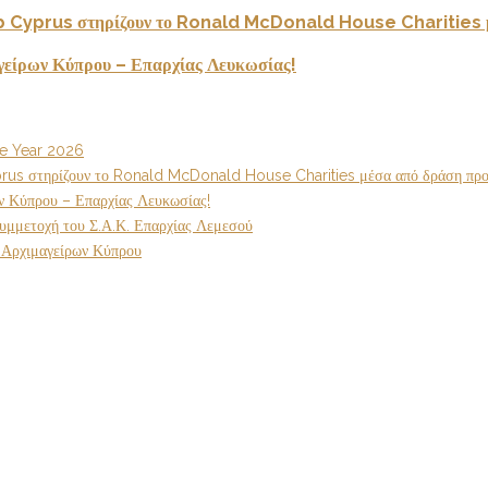
ub Cyprus στηρίζουν το Ronald McDonald House Charities 
γείρων Κύπρου – Επαρχίας Λευκωσίας!
he Year 2026
rus στηρίζουν το Ronald McDonald House Charities μέσα από δράση πρ
ν Κύπρου – Επαρχίας Λευκωσίας!
υμμετοχή του Σ.Α.Κ. Επαρχίας Λεμεσού
 Αρχιμαγείρων Κύπρου