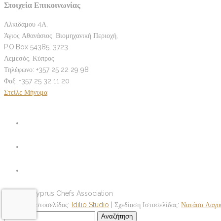
Στοιχεία Επικοινωνίας
Αλκιδάμου 4Α,
Άγιος Αθανάσιος, Βιομηχανική Περιοχή,
P.O.Box 54385, 3723
Λεμεσός, Κύπρος
Τηλέφωνο: +357 25 22 29 98
Φαξ: +357 25 32 11 20
Στείλε Μήνυμα
© 2026 Cyprus Chefs Association
Ανάπτυξη Ιστοσελίδας:
Idilio Studio
| Σχεδίαση Ιστοσελίδας:
Νατάσα Λαγο
Αναζήτηση