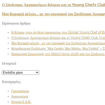
Ο Σύνδεσμος Αρχιμαγείρων Κύπρου και το Young Chefs Cl
Μια Κυριακή αλλιώς… με την υπογραφή του Συνδέσμου Αρχιμα
Πρόσφατα άρθρα
Η Κύπρος στην 4η θέση παγκοσμίως στο Global Young Chef of t
Ο Σύνδεσμος Αρχιμαγείρων Κύπρου και το Young Chefs Club Cyp
Μια Κυριακή αλλιώς… με την υπογραφή του Συνδέσμου Αρχιμαγείρω
Φιλανθρωπική Εκδήλωση “Μια Ομάδα, Μια Μπάλα, Μια Γροθιά” – Σ
Πρόσκληση Συμμετοχής στο SkillsCyprus 2026 από τον Σύνδεσμο
Ιστορικό
Ιστορικό
Κατηγορίες
Γαστρονομία
Διαγωνισμοί
Ιστορία Σ.Α.Κ.