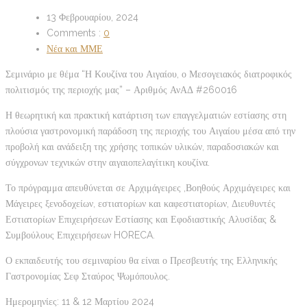
13 Φεβρουαρίου, 2024
Comments :
0
Νέα και ΜΜΕ
Σεμινάριο με θέμα “Η Κουζίνα του Αιγαίου, ο Μεσογειακός διατροφικός
πολιτισμός της περιοχής μας” – Αριθμός ΑνΑΔ #260016
Η θεωρητική και πρακτική κατάρτιση των επαγγελματιών εστίασης στη
πλούσια γαστρονομική παράδοση της περιοχής του Αιγαίου μέσα από την
προβολή και ανάδειξη της χρήσης τοπικών υλικών, παραδοσιακών και
σύγχρονων τεχνικών στην αιγαιοπελαγίτικη κουζίνα.
Το πρόγραμμα απευθύνεται σε Αρχιμάγειρες ,Βοηθούς Αρχιμάγειρες και
Μάγειρες ξενοδοχείων, εστιατορίων και καφεστιατορίων, Διευθυντές
Εστιατορίων Επιχειρήσεων Εστίασης και Εφοδιαστικής Αλυσίδας &
Συμβούλους Επιχειρήσεων HORECA.
Ο εκπαιδευτής του σεμιναρίου θα είναι ο Πρεσβευτής της Ελληνικής
Γαστρονομίας Σεφ Σταύρος Ψωμόπουλος.
Ημερομηνίες: 11 & 12 Μαρτίου 2024