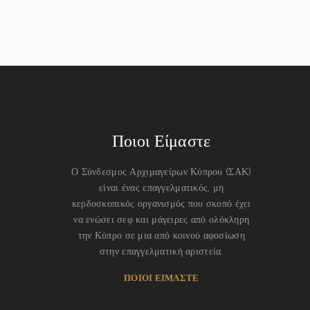
Ποιοι Είμαστε
Ο Σύνδεσμος Αρχιμαγείρων Κύπρου (ΣΑΚ)
είναι ένας επαγγελματικός, μη
κερδοσκοπικός οργανισμός που σκοπό έχει
να ενώσει σεφ και μάγειρες από ολόκληρη
την Κύπρο σε μια από κοινού αφοσίωση
στην επαγγελματική αριστεία.
ΠΟΙΟΙ ΕΙΜΑΣΤΕ