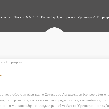
ome
Νέα και ΜΜΕ
Επιστολή Προς Γραφείο Υφυπουργού Τουρισ
ΜΜΕ
του κορονοϊού στη χώρα μας, ο Σύνδεσμος Αρχιμαγείρων Κύπρου μέσα στ
 σας ενημερώσει πως είναι έτοιμος να παραχωρήσει τις εγκαταστάσεις του
ρισμού για οποιεσδήποτε ανάγκες μπορεί να έχει το Υφυπουργείο σε σχέ