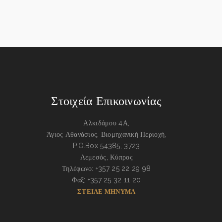
Στοιχεία Επικοινωνίας
Αλκιδάμου 4Α,
Άγιος Αθανάσιος, Βιομηχανική Περιοχή,
P.O.Box 54385, 3723
Λεμεσός, Κύπρος
Τηλέφωνο: +357 25 22 29 98
Φαξ: +357 25 32 11 20
ΣΤΕΙΛΕ ΜΗΝΥΜΑ