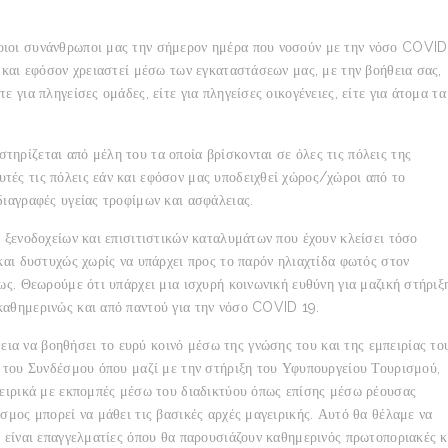
οιοι συνάνθρωποι μας την σήμερον ημέρα που νοσούν με την νόσο COVID
ν και εφόσον χρειαστεί μέσω των εγκαταστάσεων μας, με την βοήθεια σας,
 για πληγείσες ομάδες, είτε για πληγείσες οικογένειες, είτε για άτομα τα
ηρίζεται από μέλη του τα οποία βρίσκονται σε όλες τις πόλεις της
τές τις πόλεις εάν και εφόσον μας υποδειχθεί χώρος/χώροι από το
διαγραφές υγείας τροφίμων και ασφάλειας.
, ξενοδοχείων και επισιτιστικών καταλυμάτων που έχουν κλείσει τόσο
 και δυστυχώς χωρίς να υπάρχει προς το παρόν ηλιαχτίδα φωτός στον
ως. Θεωρούμε ότι υπάρχει μια ισχυρή κοινωνική ευθύνη για μαζική στήριξ
καθημερινώς και από παντού για την νόσο COVID 19.
α να βοηθήσει το ευρύ κοινό μέσω της γνώσης του και της εμπειρίας του
α του Συνδέσμου όπου μαζί με την στήριξη του Υφυπουργείου Τουρισμού,
γειρικά με εκπομπές μέσω του διαδικτύου όπως επίσης μέσω ρέουσας
σμος μπορεί να μάθει τις βασικές αρχές μαγειρικής. Αυτό θα θέλαμε να
α είναι επαγγελματίες όπου θα παρουσιάζουν καθημερινός πρωτοποριακές κ