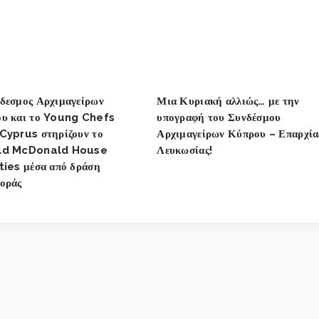
δεσμος Αρχιμαγείρων
Μια Κυριακή αλλιώς… με την
υ και το Young Chefs
υπογραφή του Συνδέσμου
Cyprus στηρίζουν το
Αρχιμαγείρων Κύπρου – Επαρχία
ld McDonald House
Λευκωσίας!
ties μέσα από δράση
οράς