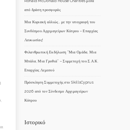
Ronald McDonald House Charities μέσα
από δράση προσφοράς
Μια Κυριακή αλλιώς… με την υπογραφή του
Συνδέσμου Αρχιμαγείρων Κύπρου – Επαρχίας
Λευκωσίας!
Φιλανθρωπική Εκδήλωση “Μια Ομάδα, Μια
Μπάλα, Μια Γροθιά” – Συμμετοχή του Σ.Α.Κ.
Επαρχίας Λεμεσού
η
Πρόσκληση Συμμετοχής στο SkillsCyprus
2026 από τον Σύνδεσμο Αρχιμαγείρων
,
Κύπρου
Ιστορικό
αι