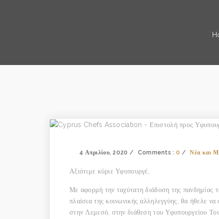
H
4 Απριλίου, 2020
Comments :
0
Νέα και 
Αξιότιμε κύριε Υφυπουργέ,
Με αφορμή την ταχύτατη διάδοση της πανδημίας 
πλαίσια της κοινωνικής αλληλεγγύης, θα ήθελε να
στην Λεμεσό, στην διάθεση του Υφυπουργείου Του