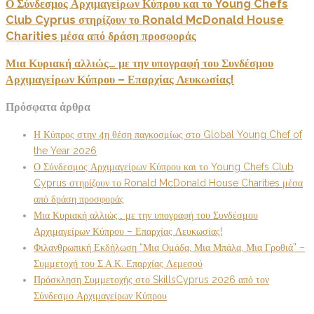
Ο Σύνδεσμος Αρχιμαγείρων Κύπρου και το Young Chefs
Club Cyprus στηρίζουν το Ronald McDonald House
Charities μέσα από δράση προσφοράς
Μια Κυριακή αλλιώς… με την υπογραφή του Συνδέσμου
Αρχιμαγείρων Κύπρου – Επαρχίας Λευκωσίας!
Πρόσφατα άρθρα
Η Κύπρος στην 4η θέση παγκοσμίως στο Global Young Chef of
the Year 2026
Ο Σύνδεσμος Αρχιμαγείρων Κύπρου και το Young Chefs Club
Cyprus στηρίζουν το Ronald McDonald House Charities μέσα
από δράση προσφοράς
Μια Κυριακή αλλιώς… με την υπογραφή του Συνδέσμου
Αρχιμαγείρων Κύπρου – Επαρχίας Λευκωσίας!
Φιλανθρωπική Εκδήλωση “Μια Ομάδα, Μια Μπάλα, Μια Γροθιά” –
Συμμετοχή του Σ.Α.Κ. Επαρχίας Λεμεσού
Πρόσκληση Συμμετοχής στο SkillsCyprus 2026 από τον
Σύνδεσμο Αρχιμαγείρων Κύπρου