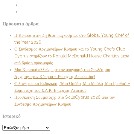
Πρόσφατα άρθρα
Η Κύπρος στην 4η θέση παγκοσμίως στο Global Young Chef of
the Year 2026
Ο Σύνδεσμος Αρχιμαγείρων Κύπρου και το Young Chefs Club
Cyprus στηρίζουν το Ronald McDonald House Charities μέσα
από δράση προσφοράς
Μια Κυριακή αλλιώς… με την υπογραφή του Συνδέσμου
Αρχιμαγείρων Κύπρου – Επαρχίας Λευκωσίας!
Φιλανθρωπική Εκδήλωση “Μια Ομάδα, Μια Μπάλα, Μια Γροθιά” –
Συμμετοχή του Σ.Α.Κ. Επαρχίας Λεμεσού
Πρόσκληση Συμμετοχής στο SkillsCyprus 2026 από τον
Σύνδεσμο Αρχιμαγείρων Κύπρου
Ιστορικό
Ιστορικό