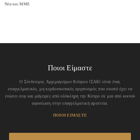
Νέα και ΜΜΕ
Ποιοι Είμαστε
Ο Σύνδεσμος Αρχιμαγείρων Κύπρου (ΣΑΚ) είναι ένας
επαγγελματικός, μη κερδοσκοπικός οργανισμός που σκοπό έχει να
ενώσει σεφ και μάγειρες από ολόκληρη την Κύπρο σε μια από κοινού
αφοσίωση στην επαγγελματική αριστεία.
ΠΟΙΟΙ ΕΙΜΑΣΤΕ