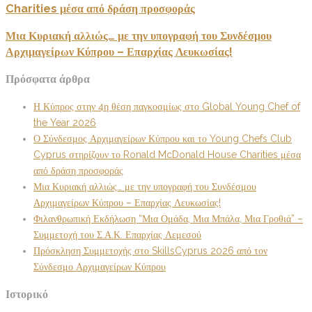
Charities μέσα από δράση προσφοράς
Μια Κυριακή αλλιώς… με την υπογραφή του Συνδέσμου
Αρχιμαγείρων Κύπρου – Επαρχίας Λευκωσίας!
Πρόσφατα άρθρα
Η Κύπρος στην 4η θέση παγκοσμίως στο Global Young Chef of
the Year 2026
Ο Σύνδεσμος Αρχιμαγείρων Κύπρου και το Young Chefs Club
Cyprus στηρίζουν το Ronald McDonald House Charities μέσα
από δράση προσφοράς
Μια Κυριακή αλλιώς… με την υπογραφή του Συνδέσμου
Αρχιμαγείρων Κύπρου – Επαρχίας Λευκωσίας!
Φιλανθρωπική Εκδήλωση “Μια Ομάδα, Μια Μπάλα, Μια Γροθιά” –
Συμμετοχή του Σ.Α.Κ. Επαρχίας Λεμεσού
Πρόσκληση Συμμετοχής στο SkillsCyprus 2026 από τον
Σύνδεσμο Αρχιμαγείρων Κύπρου
Ιστορικό