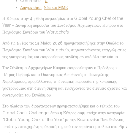
Comments :
0
Διαγωνισμοί
,
Νέα και ΜΜΕ
Η Κύπρος στην 4η θέση παγκοσμίως στο Global Young Chef of the
Year – Δυναμική παρουσία του Συνδέσμου Αρχιμαγείρων Κύπρου στο
Παγκόσμιο Συνέδριο του Worldchefs
Από τις 15 έως τις 19 Μαΐου 2026 πραγματοποιήθηκε στην Ουαλία το
Παγκόσμιο Συνέδριο του Worldchefs, συγκεντρώνοντας επαγγελματίες
της γαστρονομίας και εκπροσώπους συνδέσμων από όλο τον κόσμο.
Τον Σύνδεσμο Αρχιμαγείρων Κύπρου εκπροσώπησαν ο Πρόεδρος κ.
Πέτρος Γαβριήλ και ο Οικονομικός Διευθυντής κ. Παναγιώτης
Χαραλάμπους, προβάλλοντας τη δυναμική παρουσία της κυπριακής
γαστρονομίας στη διεθνή σκηνή και ενισχύοντας τις διεθνείς σχέσεις και
συνεργασίες του Συνδέσμου.
Στο πλαίσιο των διοργανώσεων πραγματοποιήθηκε και ο τελικός του
Global Chefs Challenge, όπου η Κύπρος συμμετείχε στην κατηγορία
“Global Young Chef of the Year” με την Κωνσταντίνα Παπαϊωάννου,
μετά την επιτυχημένη πρόκρισή της από τον περσινό ημιτελικό στο Ρίμινι