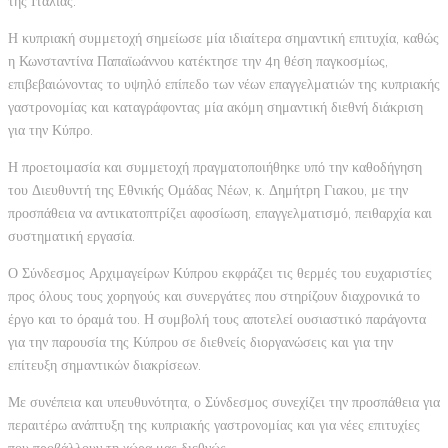
της Ιταλίας.
Η κυπριακή συμμετοχή σημείωσε μία ιδιαίτερα σημαντική επιτυχία, καθώς
η Κωνσταντίνα Παπαϊωάννου κατέκτησε την 4η θέση παγκοσμίως,
επιβεβαιώνοντας το υψηλό επίπεδο των νέων επαγγελματιών της κυπριακής
γαστρονομίας και καταγράφοντας μία ακόμη σημαντική διεθνή διάκριση
για την Κύπρο.
Η προετοιμασία και συμμετοχή πραγματοποιήθηκε υπό την καθοδήγηση
του Διευθυντή της Εθνικής Ομάδας Νέων, κ. Δημήτρη Γιακου, με την
προσπάθεια να αντικατοπτρίζει αφοσίωση, επαγγελματισμό, πειθαρχία και
συστηματική εργασία.
Ο Σύνδεσμος Αρχιμαγείρων Κύπρου εκφράζει τις θερμές του ευχαριστίες
προς όλους τους χορηγούς και συνεργάτες που στηρίζουν διαχρονικά το
έργο και το όραμά του. Η συμβολή τους αποτελεί ουσιαστικό παράγοντα
για την παρουσία της Κύπρου σε διεθνείς διοργανώσεις και για την
επίτευξη σημαντικών διακρίσεων.
Με συνέπεια και υπευθυνότητα, ο Σύνδεσμος συνεχίζει την προσπάθεια για
περαιτέρω ανάπτυξη της κυπριακής γαστρονομίας και για νέες επιτυχίες