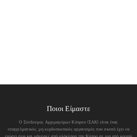
Ποιοι Είμαστε
Ο Σύνδεσμος Αρχιμαγείρων Κύπρου (ΣΑΚ) είναι ένας
επαγγελματικός, μη κερδοσκοπικός οργανισμός που σκοπό έχει να
ενώσει σεφ και μάγειρες από ολόκληρη την Κύπρο σε μια από κοινού